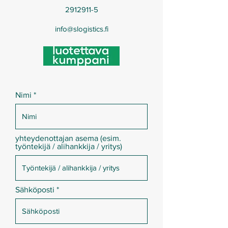
2912911-5
info@slogistics.fi
Nimi
yhteydenottajan asema (esim.
työntekijä / alihankkija / yritys)
Sähköposti