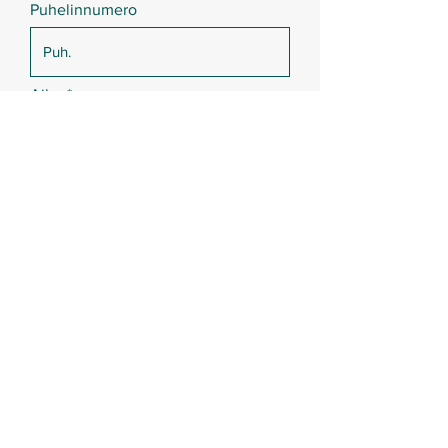
Puhelinnumero
Aihe
Viesti
Lähetä