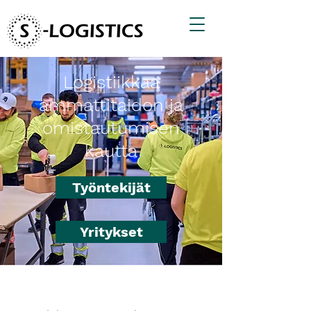
Logistiikkaa
ammattitaidon ja
omistautumisen
kautta
Työntekijät
Yritykset